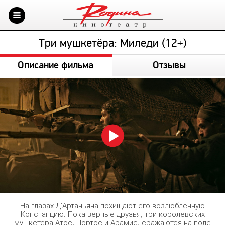
Три мушкетёра: Миледи (12+)
Описание фильма
Отзывы
На глазах Д’Артаньяна похищают его возлюбленную
Констанцию. Пока верные друзья, три королевских
мушкетёра Атос, Портос и Арамис, сражаются на поле