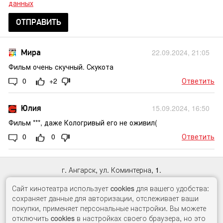
данных
ОТПРАВИТЬ
Мира
22.09.2024, 21:05
Фильм очень скучный. Скукота
0
+2
Ответить
Юлия
15.09.2024, 16:50
Фильм ***, даже Кологривый его не оживил(
0
0
Ответить
г. Ангарск, ул. Коминтерна, 1.
Касса:
65-33-98
, автоответчик:
60-71-10
Сайт кинотеатра использует cookies для вашего удобства:
сохраняет данные для авторизации, отслеживает ваши
© ООО «Гудвин Синема»
покупки, применяет персональные настройки. Вы можете
2017 -
2026
отключить cookies в настройках своего браузера, но это