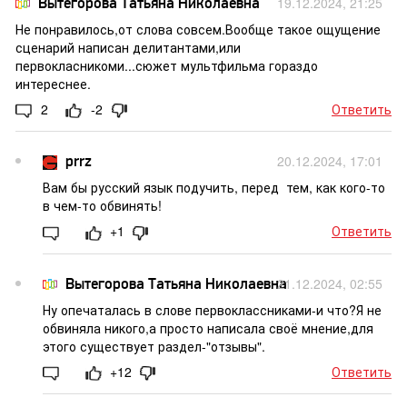
Вытегорова Татьяна Николаевна
19.12.2024, 21:25
Не понравилось,от слова совсем.Вообще такое ощущение
сценарий написан делитантами,или
первокласникоми...сюжет мультфильма гораздо
интереснее.
2
-2
Ответить
prrz
20.12.2024, 17:01
Вам бы русский язык подучить, перед тем, как кого-то
в чем-то обвинять!
+1
Ответить
Вытегорова Татьяна Николаевна
21.12.2024, 02:55
Ну опечаталась в слове первоклассниками-и что?Я не
обвиняла никого,а просто написала своё мнение,для
этого существует раздел-"отзывы".
+12
Ответить