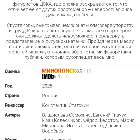
фигуристов ЦСКА, где сполна раскрывается то, что
отличает ее от других спортсменов – невероятная сила
духа и жажда победы.
Спустя годы, выигрывая чемпионаты благодаря упорству
и труду, Ирина ставит новую цель: вместе с партнером
они должны сделать невозможное, перевернуть
представление о фигурном катании. Пройдя через массу
притирок и сложностей, они начнут свой путь к первой
золотой медали, становясь абсолютными фаворитами
публики, которым рукоплещет весь мир.
8.3
/ 10
Оценка
5.4
/ 10
2025
Год
Россия
Страна
Константин Статский
Режиссер
Владислава Самохина, Евгений Ткачук,
Актеры
Иван Колесников, Фёдор Федотов, Мария
Миронова, Игорь Петренко, Даниил
Воробьев
спорт, драма