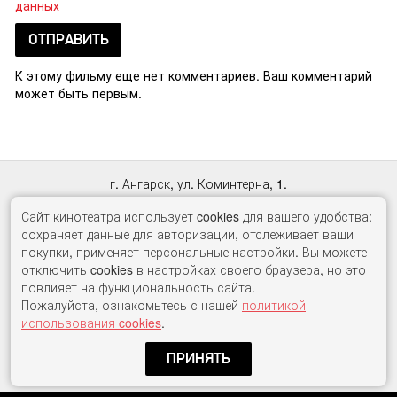
данных
ОТПРАВИТЬ
К этому фильму еще нет комментариев. Ваш комментарий
может быть первым.
г. Ангарск, ул. Коминтерна, 1.
Касса:
65-33-98
, автоответчик:
60-71-10
Сайт кинотеатра использует cookies для вашего удобства:
сохраняет данные для авторизации, отслеживает ваши
© ООО «Гудвин Синема»
покупки, применяет персональные настройки. Вы можете
2017 -
2026
отключить cookies в настройках своего браузера, но это
Правила онлайн–продаж
повлияет на функциональность сайта.
Пожалуйста, ознакомьтесь с нашей
политикой
Полная версия сайта
использования cookies
.
ПРИНЯТЬ
Разработка сайта
«Nikolas Group»