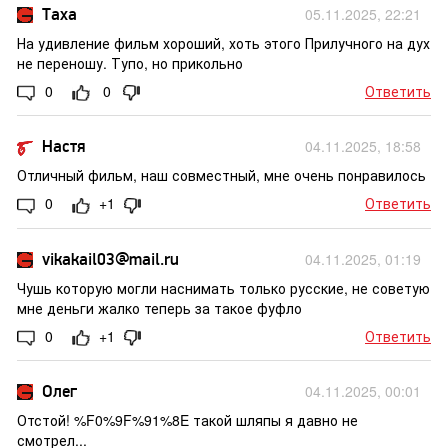
Таха
05.11.2025, 22:21
На удивление фильм хороший, хоть этого Прилучного на дух
не переношу. Тупо, но прикольно
0
0
Ответить
Настя
04.11.2025, 18:58
Отличный фильм, наш совместный, мне очень понравилось
0
+1
Ответить
vikakail03@mail.ru
04.11.2025, 01:19
Чушь которую могли наснимать только русские, не советую
мне деньги жалко теперь за такое фуфло
0
+1
Ответить
Олег
04.11.2025, 00:01
Отстой! %F0%9F%91%8E такой шляпы я давно не
смотрел...