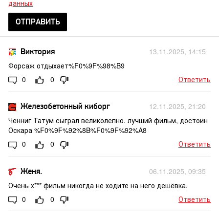
данных
ОТПРАВИТЬ
Виктория
13.11.2025, 14:15
Форсаж отдыхает%F0%9F%98%B9
0
0
Ответить
Железобетонный киборг
12.11.2025, 21:20
Ченниг Татум сыграл великолепно. лучший фильм, достоин
Оскара %F0%9F%92%8B%F0%9F%92%A8
0
0
Ответить
Женя.
06.11.2025, 09:35
Очень х*** фильм никогда не ходите на него дешёвка.
0
0
Ответить