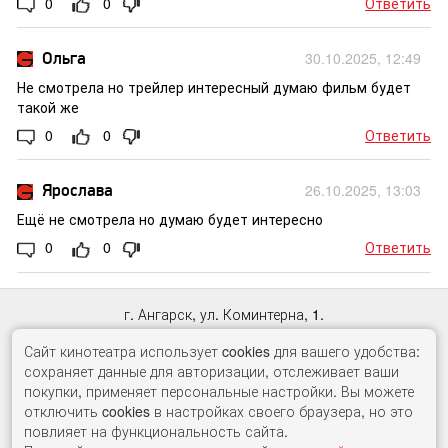
0
0
Ответить
Ольга
30.10.2025, 12:49
Не смотрела но трейлер интересный думаю фильм будет
такой же
0
0
Ответить
Ярослава
26.10.2025, 13:03
Ещё не смотрела но думаю будет интересно
0
0
Ответить
г. Ангарск, ул. Коминтерна, 1.
Касса:
65-33-98
, автоответчик:
60-71-10
Сайт кинотеатра использует cookies для вашего удобства:
сохраняет данные для авторизации, отслеживает ваши
© ООО «Гудвин Синема»
покупки, применяет персональные настройки. Вы можете
2017 -
2026
отключить cookies в настройках своего браузера, но это
Правила онлайн–продаж
повлияет на функциональность сайта.