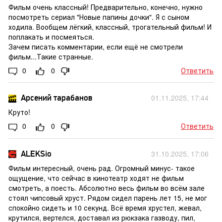
Фильм очень классный! Предварительно, конечно, нужно
посмотреть сериал "Новые папины дочки". Я с сыном
ходила. Вообщем лёгкий, классный, трогательный фильм! И
поплакать и посмеяться.
Зачем писать комментарии, если ещё не смотрели
фильм...Такие странные.
0
0
Ответить
Арсений тарабанов
01.11.2025, 17:44
Круто!
0
0
Ответить
ALEKSio
31.10.2025, 17:06
Фильм интересный, очень рад. Огромный минус- такое
ощущение, что сейчас в кинотеатр ходят не фильм
смотреть, а поесть. Абсолютно весь фильм во всём зале
стоял чипсовый хруст. Рядом сидел парень лет 15, не мог
спокойно сидеть и 10 секунд. Всё время хрустел, жевал,
крутился, вертелся, доставал из рюкзака газводу, пил,