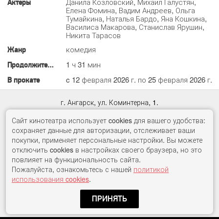
Данила Козловский, Михаил Галустян,
Актеры
Елена Фомина, Вадим Андреев, Ольга
Тумайкина, Наталья Бардо, Яна Кошкина,
Василиса Макарова, Станислав Ярушин,
Никита Тарасов
комедия
Жанр
1 ч 31 мин
Продолжительность
c 12 февраля 2026 г. по 25 февраля 2026 г.
В прокате
г. Ангарск, ул. Коминтерна, 1.
Касса:
65-33-98
, автоответчик:
60-71-10
Сайт кинотеатра использует cookies для вашего удобства:
сохраняет данные для авторизации, отслеживает ваши
© ООО «Гудвин Синема»
покупки, применяет персональные настройки. Вы можете
2017 -
2026
отключить cookies в настройках своего браузера, но это
Правила онлайн–продаж
повлияет на функциональность сайта.
Пожалуйста, ознакомьтесь с нашей
политикой
Полная версия сайта
использования cookies
.
ПРИНЯТЬ
Разработка сайта
«Nikolas Group»