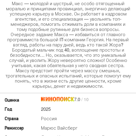
Макс — молодой и шустрый, не особо отягощенный
моралью и принципами провинциал, энергично делающий
успешную карьеру в Москве. Он работает в кадровом
агентстве, и его специализация — увольнять топ-
менеджеров, помогать отжимать доли в компаниях и
тому подобные рутинные для бизнеса вопросы.
Очередное задание Макса — избавиться от главного
программиста большой IT-компании Георгия. На первый
взгляд, работы на пару дней, ведь кто такой Жора?
Бородатый мальчик под 40, воплощение простоты и
безобидности… Но, оказывается, что это уникальный
случай, и уволить Жору невероятно сложно! Особенно
учитывая, какая обаятельная у него сводная сестра.
Максу предстоит пройти через массу смешных,
трогательных и опасных испытаний, которые помогут ему
понять, что в жизни есть другие ценности, кроме
карьеры, денег и недвижимости.
7.0
/ 10
Оценка
2025
Год
Россия
Страна
Марюс Вайсберг
Режиссер