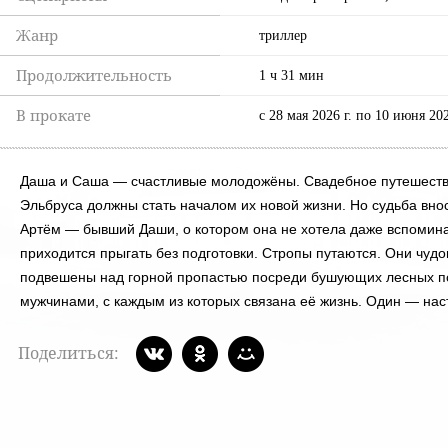
Жанр
триллер
Продолжительность
1 ч 31 мин
В прокате
c 28 мая 2026 г. по 10 июня 20
Даша и Саша — счастливые молодожёны. Свадебное путешеств
Эльбруса должны стать началом их новой жизни. Но судьба вно
Артём — бывший Даши, о котором она не хотела даже вспомина
приходится прыгать без подготовки. Стропы путаются. Они чуд
подвешены над горной пропастью посреди бушующих лесных п
мужчинами, с каждым из которых связана её жизнь. Один — на
Поделиться: