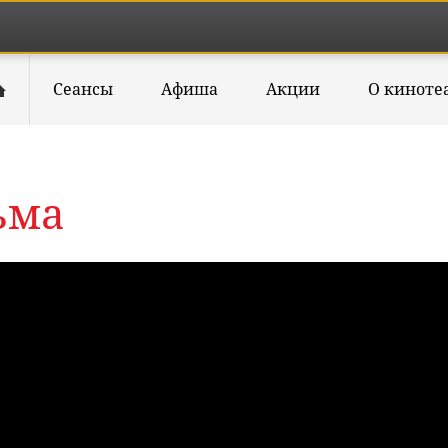
Сеансы
Афиша
Акции
О киноте
ьма