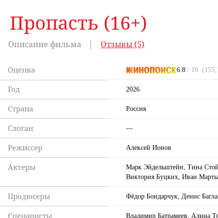
Пропасть (16+)
Описание фильма
Отзывы (5)
Оценка
6.8
/ 10
(155,
Год
2026
Страна
Россия
Слоган
—
Режиссер
Алексей Ионов
Актеры
Марк Эйдельштейн, Тина Стой
Виктория Буцких, Иван Марты
Продюсеры
Фёдор Бондарчук, Денис Багл
Сценаристы
Владимир Батрамеев, Алина Т