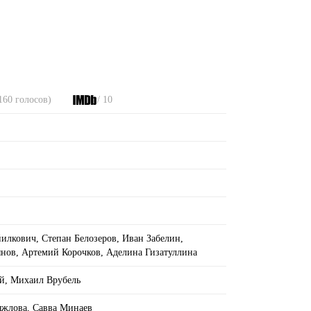
160 голосов)
/ 10
илкович, Степан Белозеров, Иван Забелин,
нов, Артемий Корочков, Аделина Гизатуллина
ай, Михаил Врубель
яжлова, Савва Минаев