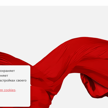
сохраняет
еняет
астройках своего
я cookies
.